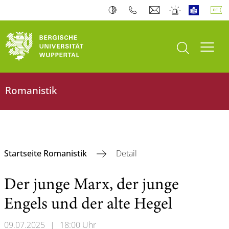
Suche öffnen
Navi
Romanistik
Startseite Romanistik
Detail
Der junge Marx, der junge
Engels und der alte Hegel
09.07.2025
|
18:00 Uhr