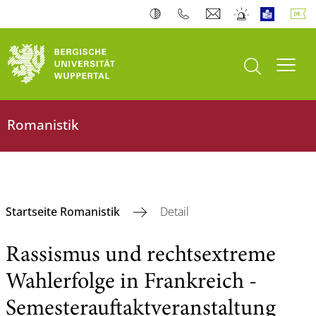
Suche öffnen
Navi
Romanistik
Startseite Romanistik
Detail
Rassismus und rechtsextreme
Wahlerfolge in Frankreich -
Semesterauftaktveranstaltung