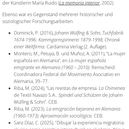
der Künstlerin María Ruido (
La memoria interior
, 2002).
Ebenso war es Gegenstand mehrerer historischer und
soziologischer Forschungsarbeiten.
Dominick, P. (2016),
Johann Wülfing & Sohn, Tuchfabrik
1674-1996: Kammgarnspinnerei 1879-1998, Chronik
einer Weltfirma.
Cardamina Verlag (2. Auflage).
Montero, M., Petuya, B. und Muñoz, A. (2011), “La mujer
española en Alemania”, en
La mujer española
emigrante en Alemania (1960 – 2010).
Remscheid:
Coordinadora Federal del Movimiento Asociativo en
Alemania, 39–77.
Riba, M. (2024), “Las revistas de empresa.
La
Chimenea
de Textil Navazo S.A..
Spindel und Schützen
de Johann
Wülfing & Sohn”. CEB.
Riba, M. (2023).
La emigración bejarana en Alemania
(1960-1973).
Aproximación sociológica.
CEB
.
Sanz Díaz, C. (2025), "Dibujar la experiencia migratoria: