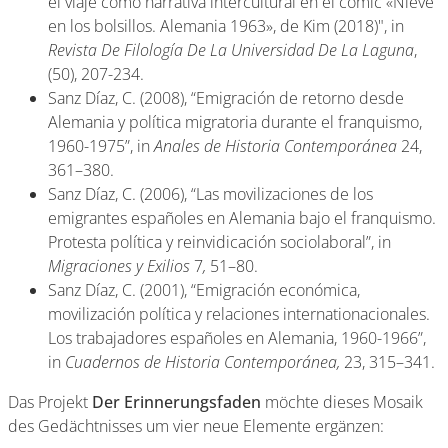
el viaje como narrativa intercultural en el cómic «Nieve
en los bolsillos. Alemania 1963», de Kim (2018)", in
Revista De Filología De La Universidad De La Laguna
,
(50), 207-234.
Sanz Díaz, C. (2008), “Emigración de retorno desde
Alemania y política migratoria durante el franquismo,
1960-1975”, in
Anales de Historia Contemporánea
24,
361–380.
Sanz Díaz, C. (2006), “Las movilizaciones de los
emigrantes españoles en Alemania bajo el franquismo.
Protesta política y reinvidicación sociolaboral”, in
Migraciones y Exilios
7
,
51–80.
Sanz Díaz, C. (2001), “Emigración económica,
movilización política y relaciones internationacionales.
Los trabajadores españoles en Alemania, 1960-1966”,
in
Cuadernos de Historia Contemporánea,
23, 315–341.
Das Projekt
Der Erinnerungsfaden
möchte dieses Mosaik
des Gedächtnisses um vier neue Elemente ergänzen: