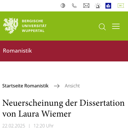
Suche öffnen
Navi
Romanistik
Startseite Romanistik
Ansicht
Neuerscheinung der Dissertation
von Laura Wiemer
22.02.2025
|
12:20 Uhr