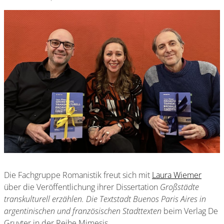
Die Fachgruppe Romanistik freut sich mit
Laura Wiemer
über die Veröffentlichung ihrer Dissertation
Großstädte
transkulturell erzählen. Die Textstadt Buenos Paris Aires in
argentinischen und französischen Stadttexten
beim Verlag De
Gruyter in der Reihe Mimesis.