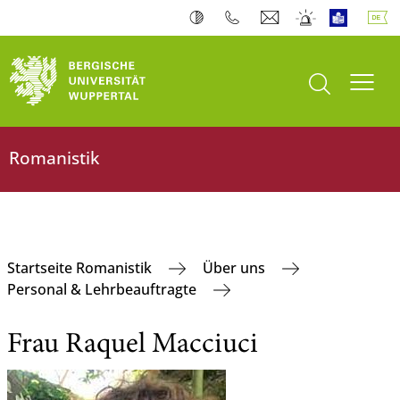
Suche öffnen
Navi
Romanistik
Startseite Romanistik
Über uns
Personal & Lehrbeauftragte
Frau Raquel Macciuci